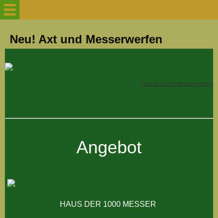
Willkommen
Neu! Axt und Messerwerfen
Über uns
zum Axt und Messerwerfen
Trainingszeiten
Neu! Axt und Messerwerfen
Angebot
Aktuelles Ferien-
Kurse/Seminare
Werde kein Einzelfall
HAUS DER 1000 MESSER
Probetraining