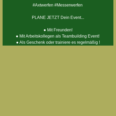
#Axtwerfen #Messerwerfen
Wie Du Schüler wirst!
PLANE JETZT Dein Event...
● Mit Freunden!
Easy Qigong
● Mit Arbeitskollegen als Teambuilding Event!
● Als Geschenk oder trainiere es regelmäßig !
NEU! Reiten - Bajutsu 馬術
Folge uns auf Tiktok
Blick ins Dojo
Zoom Live Training
Sicherheitstraining für
Schulen & Berufsgruppen