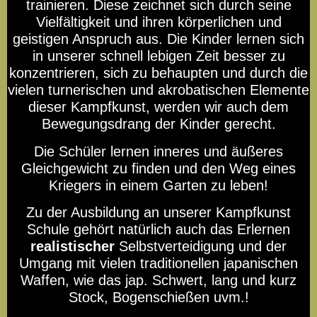
trainieren. Diese zeichnet sich durch seine
Vielfältigkeit und ihren körperlichen und
geistigen Anspruch aus. Die Kinder lernen sich
Kinder Kampfkunst 5 -13
Jahre
in unserer schnell lebigen Zeit besser zu
konzentrieren, sich zu behaupten und durch die
vielen turnerischen und akrobatischen Elemente
Unsere Feste
dieser Kampfkunst, werden wir auch dem
Bewegungsdrang der Kinder gerecht.
Training
Die Schüler lernen inneres und äußeres
Gleichgewicht zu finden
und den Weg eines
Videos - You Tube
Kriegers in einem Garten zu leben!
Zu der Ausbildung an unserer Kampfkunst
Ninja -Shinobi
Schule gehört natürlich auch das Erlernen
realistischer
Selbstverteidigung und der
Umgang mit vielen traditionellen japanischen
Oliver Koß Sensei
Waffen, wie das jap. Schwert, lang und kurz
Stock, Bogenschießen uvm.!
Ancient Warrior Technics