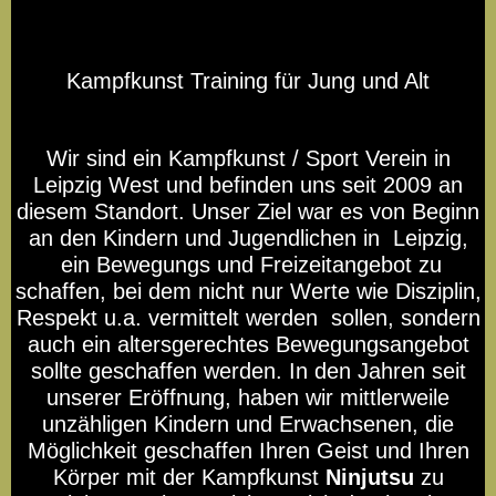
Wie Du Schüler wirst!
Kampfkunst Training für Jung und Alt
Easy Qigong
Wir sind ein Kampfkunst / Sport Verein in
Leipzig West und befinden uns seit 2009 an
NEU! Reiten - Bajutsu 馬術
diesem Standort. Unser Ziel war es von Beginn
an den Kindern und Jugendlichen in Leipzig,
ein Bewegungs und Freizeitangebot zu
Folge uns auf Tiktok
schaffen, bei dem nicht nur Werte wie Disziplin,
Respekt u.a. vermittelt werden sollen, sondern
Blick ins Dojo
auch ein altersgerechtes Bewegungsangebot
sollte geschaffen werden. In den Jahren seit
unserer Eröffnung, haben wir mittlerweile
Zoom Live Training
unzähligen Kindern und Erwachsenen, die
Möglichkeit geschaffen Ihren Geist und Ihren
Sicherheitstraining für
Körper mit der Kampfkunst
Ninjutsu
zu
Schulen & Berufsgruppen