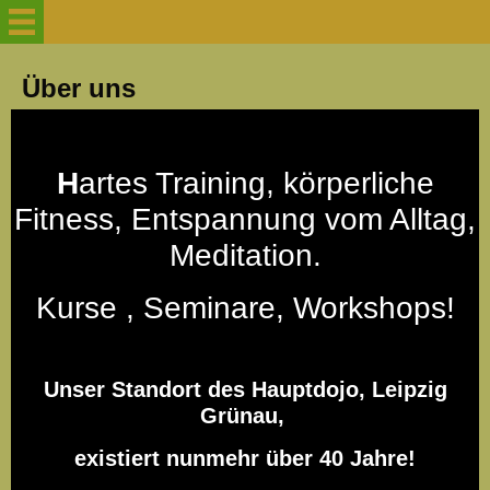
Willkommen
Über uns
Über uns
H
artes Training, körperliche
Trainingszeiten
Fitness, Entspannung vom Alltag,
Meditation.
Neu! Axt und Messerwerfen
Kurse , Seminare, Workshops!
Aktuelles Ferien-
Kurse/Seminare
Unser Standort des Hauptdojo, Leipzig
Grünau,
Werde kein Einzelfall
existiert nunmehr über 40 Jahre!
Probetraining