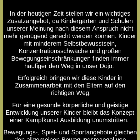
In der heutigen Zeit stellen wir ein wichtiges
Ninpo Ralphs Welt der Ninja
Zusatzangebot, da Kindergärten und Schulen
unserer Meinung nach diesem Anspruch nicht
Anfahrt
mehr genügend gerecht werden können. Kinder
mit minderem Selbstbewusstsein,
Konzentrationsschwäche und großen
Kontakt
Bewegungseinschränkungen finden immer
häufiger den Weg in unser Dojo.
Impressum
Erfolgreich bringen wir diese Kinder in
Zusammenarbeit mit den Eltern auf den
Haftung
richtigen Weg.
Für eine gesunde körperliche und geistige
Ninjutsu - realistische
Entwicklung unserer Kinder bleibt das Konzept
Selbstverteidigung für Kin
einer Kampfkunst Ausbildung unumstritten.
忍 法 護 身 体 術 体 の 変 更
Bewegungs-, Spiel- und Sportangebote gleichen
流 Goshinkan Ninjutsu
den allgemeinen Bewegungsmangel von